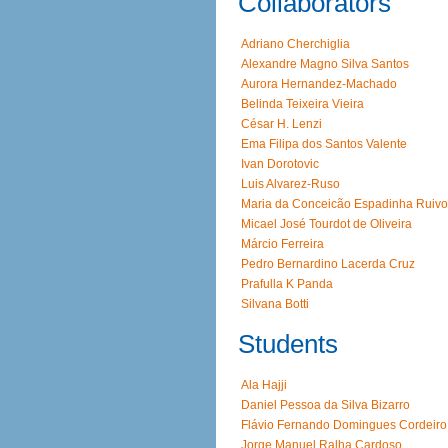
Collaborators
Adriano Cherchiglia
Alexandre Magno Silva Santos
Aurora Hernandez-Machado
Belinda Teixeira Vieira
César H. Lenzi
Ema Filipa dos Santos Valente
Ivan Dorotovic
Luis Alvarez-Ruso
Maria da Conceicão Espadinha Ruivo
Micael José Tourdot de Oliveira
Márcio Ferreira
Pedro Bernardino Lacerda Cruz
Prafulla K Panda
Silvana Botti
Students
Ala Hajji
Daniel Pessoa da Silva Bizarro
Flávio Fernando Domingues Cordeiro
Jorge Manuel Ralha Cardoso