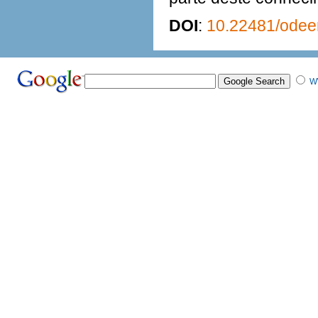
DOI
:
10.22481/odee
W