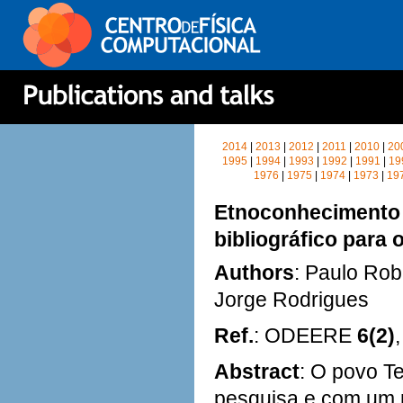
2014
|
2013
|
2012
|
2011
|
2010
|
20
1995
|
1994
|
1993
|
1992
|
1991
|
19
1976
|
1975
|
1974
|
1973
|
19
Etnoconhecimento T
bibliográfico para 
Authors
: Paulo Rob
Jorge Rodrigues
Ref.
: ODEERE
6(2)
Abstract
: O povo T
pesquisa e com um