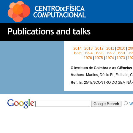
2014
|
2013
|
2012
|
2011
|
2010
|
20
1995
|
1994
|
1993
|
1992
|
1991
|
19
1976
|
1975
|
1974
|
1973
|
19
O Instituto de Coimbra e as Ciência
Authors
: Martins, Décio R.; Fiolhais, C
Ref.
: In: 25º ENCONTRO DO SEMINÁR
W