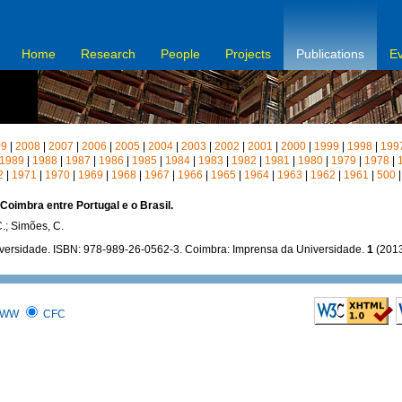
Home
Research
People
Projects
Publications
E
09
|
2008
|
2007
|
2006
|
2005
|
2004
|
2003
|
2002
|
2001
|
2000
|
1999
|
1998
|
199
1989
|
1988
|
1987
|
1986
|
1985
|
1984
|
1983
|
1982
|
1981
|
1980
|
1979
|
1978
|
2
|
1971
|
1970
|
1969
|
1968
|
1967
|
1966
|
1965
|
1964
|
1963
|
1962
|
1961
|
500
 Coimbra entre Portugal e o Brasil.
C.; Simões, C.
niversidade. ISBN: 978-989-26-0562-3. Coimbra: Imprensa da Universidade.
1
(201
WW
CFC