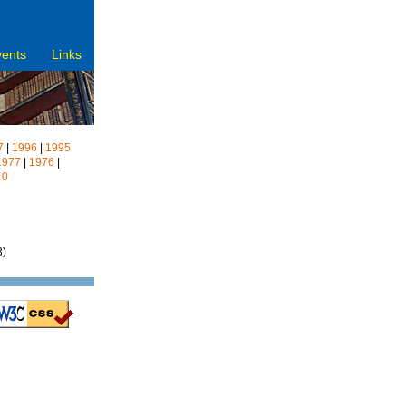
vents
Links
7
|
1996
|
1995
1977
|
1976
|
|
0
3)