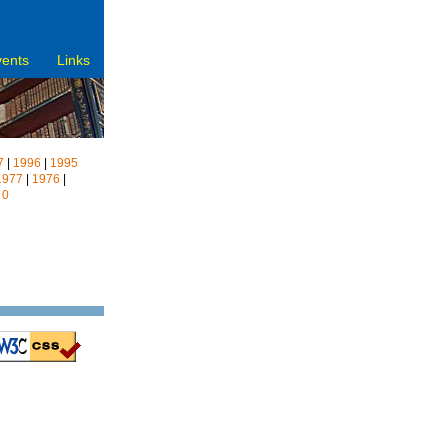
vents
Links
7
|
1996
|
1995
1977
|
1976
|
|
0