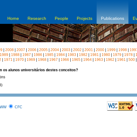
Home
Research
People
Projects
Publications
E
09
|
2008
|
2007
|
2006
|
2005
|
2004
|
2003
|
2002
|
2001
|
2000
|
1999
|
1998
|
199
1989
|
1988
|
1987
|
1986
|
1985
|
1984
|
1983
|
1982
|
1981
|
1980
|
1979
|
1978
|
2
|
1971
|
1970
|
1969
|
1968
|
1967
|
1966
|
1965
|
1964
|
1963
|
1962
|
1961
|
500
m os alunos universitários destes conceitos?
tins
8)
WW
CFC