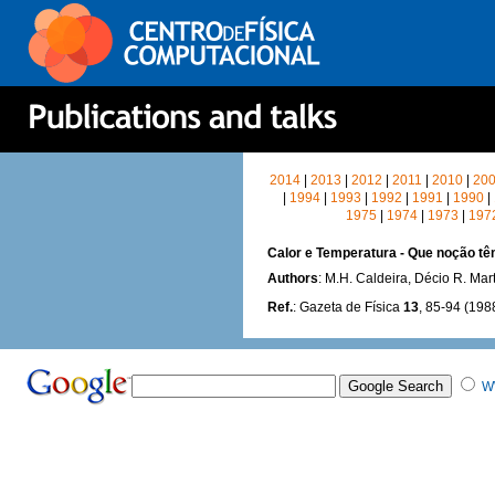
2014
|
2013
|
2012
|
2011
|
2010
|
20
|
1994
|
1993
|
1992
|
1991
|
1990
|
1975
|
1974
|
1973
|
197
Calor e Temperatura - Que noção tê
Authors
: M.H. Caldeira, Décio R. Mar
Ref.
: Gazeta de Física
13
, 85-94 (198
W