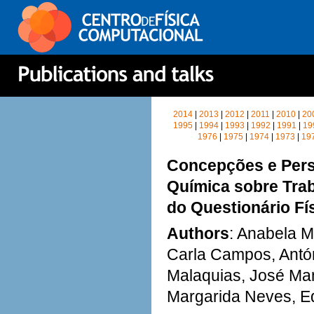
2014
|
2013
|
2012
|
2011
|
2010
|
20
1995
|
1994
|
1993
|
1992
|
1991
|
19
1976
|
1975
|
1974
|
1973
|
19
Concepções e Persp
Química sobre Trab
do Questionário Fí
Authors
: Anabela M
Carla Campos, Antón
Malaquias, José Man
Margarida Neves, Ed