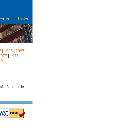
vents
Links
7
|
1996
|
1995
1977
|
1976
|
|
0
oão Jacinto de