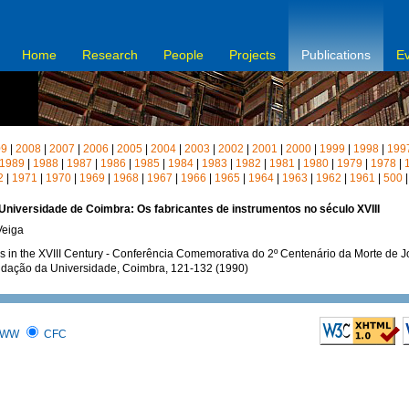
Home
Research
People
Projects
Publications
E
09
|
2008
|
2007
|
2006
|
2005
|
2004
|
2003
|
2002
|
2001
|
2000
|
1999
|
1998
|
199
1989
|
1988
|
1987
|
1986
|
1985
|
1984
|
1983
|
1982
|
1981
|
1980
|
1979
|
1978
|
2
|
1971
|
1970
|
1969
|
1968
|
1967
|
1966
|
1965
|
1964
|
1963
|
1962
|
1961
|
500
Universidade de Coimbra: Os fabricantes de instrumentos no século XVIII
 Veiga
s in the XVIII Century - Conferência Comemorativa do 2º Centenário da Morte de J
ndação da Universidade, Coimbra, 121-132 (1990)
WW
CFC