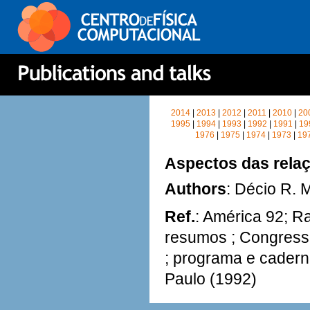
2014
|
2013
|
2012
|
2011
|
2010
|
20
1995
|
1994
|
1993
|
1992
|
1991
|
19
1976
|
1975
|
1974
|
1973
|
19
Aspectos das relaç
Authors
: Décio R. M
Ref.
: América 92; R
resumos ; Congresso 
; programa e cadern
Paulo (1992)