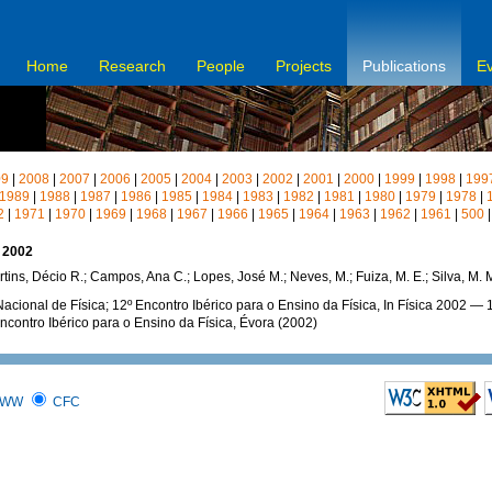
Home
Research
People
Projects
Publications
E
09
|
2008
|
2007
|
2006
|
2005
|
2004
|
2003
|
2002
|
2001
|
2000
|
1999
|
1998
|
199
1989
|
1988
|
1987
|
1986
|
1985
|
1984
|
1983
|
1982
|
1981
|
1980
|
1979
|
1978
|
2
|
1971
|
1970
|
1969
|
1968
|
1967
|
1966
|
1965
|
1964
|
1963
|
1962
|
1961
|
500
a 2002
Martins, Décio R.; Campos, Ana C.; Lopes, José M.; Neves, M.; Fuiza, M. E.; Silva, M. 
acional de Física; 12º Encontro Ibérico para o Ensino da Física, In Física 2002 — 
ncontro Ibérico para o Ensino da Física, Évora (2002)
WW
CFC