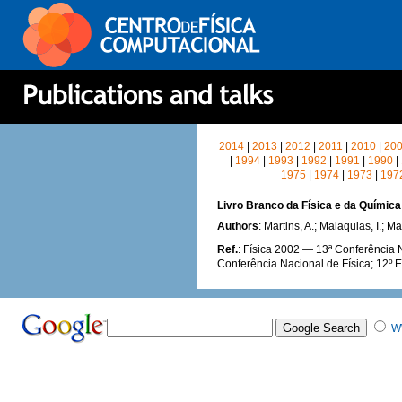
2014
|
2013
|
2012
|
2011
|
2010
|
20
|
1994
|
1993
|
1992
|
1991
|
1990
|
1975
|
1974
|
1973
|
197
Livro Branco da Física e da Químic
Authors
: Martins, A.; Malaquias, I.; 
Ref.
: Física 2002 — 13ª Conferência N
Conferência Nacional de Física; 12º E
W