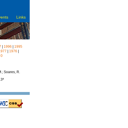
vents
Links
7
|
1996
|
1995
1977
|
1976
|
|
0
M.; Soares, R.
13ª