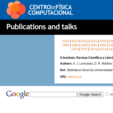
2014
|
2013
|
2012
|
2011
|
2010
|
20
1995
|
1994
|
1993
|
1992
|
1991
|
19
1976
|
1975
|
1974
|
1973
|
19
O Instituto: Revista Científica e Lite
Authors
: A. J. Leonardo, D. R. Martins
Ref.
: Biblioteca Geral da Universidad
URL
:
www.uc.pt
W